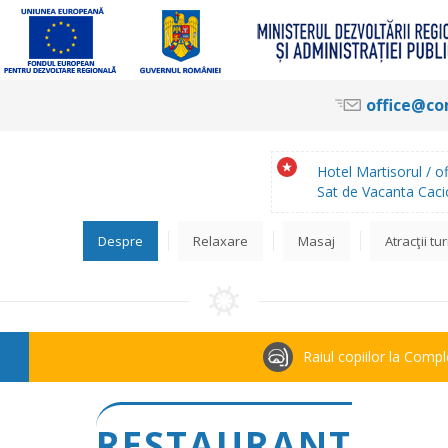
office@co
Hotel Martisorul /
o
Sat de Vacanta Caci
Despre
Relaxare
Masaj
Atracţii tur
Raiul copiilor la Com
RESTAURANT