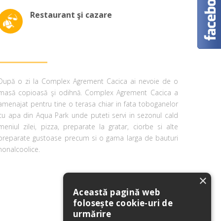
Restaurant şi cazare
După o zi la Complex Agrement Cacica ai nevoie de o
masă copioasă şi odihnă. Complex Agrement Cacica a
amenajat pentru tine o terasa chiar in fata toboganelor
cu apa din Aqua Park unde puteti servi in sezonul cald
meniul zilei, pizza, preparate la gratar, ciorbe si alte
preparate gustoase precum si o gama larga de bauturi
nonalcoolice.
×
Această pagină web
folosește cookie-uri de
urmărire