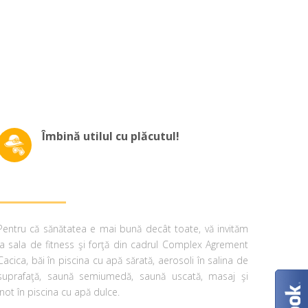
Îmbină utilul cu plăcutul!
Pentru că sănătatea e mai bună decât toate, vă invităm
la sala de fitness şi forţă din cadrul Complex Agrement
Cacica, băi în piscina cu apă sărată, aerosoli în salina de
suprafaţă, saună semiumedă, saună uscată, masaj şi
înot în piscina cu apă dulce.