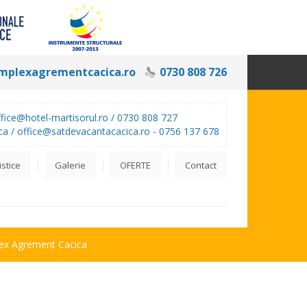
mplexagrementcacica.ro
0730 808 726
ffice@hotel-martisorul.ro /
0730 808 727
ca /
office@satdevacantacacica.ro -
0756 137 678
istice
Galerie
OFERTE
Contact
plex Agrement Cacica