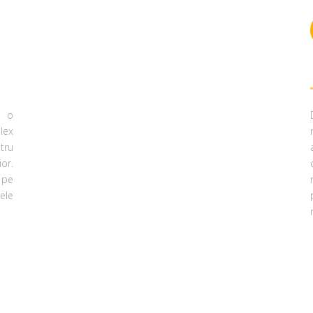
i o
lex
tru
ior.
 pe
ele