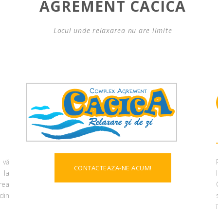
AGREMENT CACICA
Locul unde relaxarea nu are limite
 vă
CONTACTEAZA-NE ACUM!
 la
rea
din