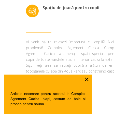
Spaţiu de joacă pentru copii
Ai venit să te relaxezi împreună cu copiii?! Nic
problemă! Complex Agrement Cacica Comp
Agrement Cacica a amenajat spatii speciale pen
copii de toate varstele atat in interior cat si la exter
Sigur veţi vrea sa retraiţi copilăria alături de ei
toboganele cu apă din Aqua Park sau construind cast
×
de nisip pe plajă.
Articole necesare pentru accesul in Complex
Agrement Cacica: slapi, costum de baie si
prosop pentru sauna.