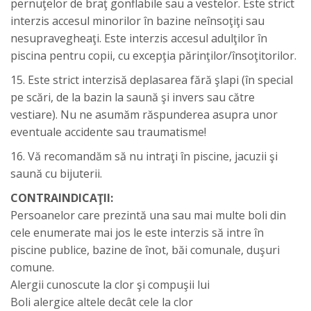
pernuţelor de braţ gonflabile sau a vestelor. Este strict
interzis accesul minorilor în bazine neînsoţiţi sau
nesupravegheaţi. Este interzis accesul adulţilor în
piscina pentru copii, cu excepţia părinţilor/însoţitorilor.
15. Este strict interzisă deplasarea fără şlapi (în special
pe scări, de la bazin la saună şi invers sau către
vestiare). Nu ne asumăm răspunderea asupra unor
eventuale accidente sau traumatisme!
16. Vă recomandăm să nu intraţi în piscine, jacuzii şi
saună cu bijuterii.
CONTRAINDICAŢII:
Persoanelor care prezintă una sau mai multe boli din
cele enumerate mai jos le este interzis să intre în
piscine publice, bazine de înot, băi comunale, duşuri
comune.
Alergii cunoscute la clor şi compuşii lui
Boli alergice altele decât cele la clor