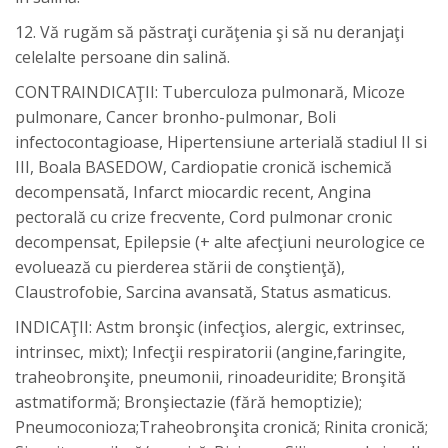
12. Vă rugăm să păstraţi curăţenia şi să nu deranjaţi
celelalte persoane din salină.
CONTRAINDICAŢII: Tuberculoza pulmonară, Micoze
pulmonare, Cancer bronho-pulmonar, Boli
infectocontagioase, Hipertensiune arterială stadiul II si
III, Boala BASEDOW, Cardiopatie cronică ischemică
decompensată, Infarct miocardic recent, Angina
pectorală cu crize frecvente, Cord pulmonar cronic
decompensat, Epilepsie (+ alte afecţiuni neurologice ce
evoluează cu pierderea stării de conştienţă),
Claustrofobie, Sarcina avansată, Status asmaticus.
INDICAŢII: Astm bronşic (infecţios, alergic, extrinsec,
intrinsec, mixt); Infecţii respiratorii (angine,faringite,
traheobronşite, pneumonii, rinoadeuridite; Bronşită
astmatiformă; Bronşiectazie (fără hemoptizie);
Pneumoconioza;Traheobronşita cronică; Rinita cronică;