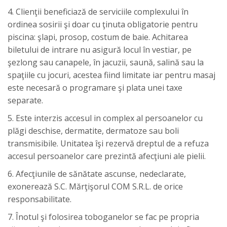
4. Clienţii beneficiază de serviciile complexului ­în
ordinea sosirii şi doar cu ţinuta obligatorie pentru
piscina: şlapi, prosop, costum de baie. Achitarea
biletului de intrare nu asigură locul în vestiar, pe
şezlong sau canapele, în jacuzii, saună, salină sau la
spaţiile cu jocuri, acestea fiind limitate iar pentru masaj
este necesară o programare şi plata unei taxe
separate.
5. Este interzis accesul in complex al persoanelor cu
plăgi deschise, dermatite, dermatoze sau boli
transmisibile. Unitatea îşi rezervă dreptul de a refuza
accesul persoanelor care prezintă afecţiuni ale pielii.
6. Afecţiunile de sănătate ascunse, nedeclarate,
exonerează S.C. Mărţişorul COM S.R.L. de orice
responsabilitate.
7. Înotul şi folosirea toboganelor se fac pe propria