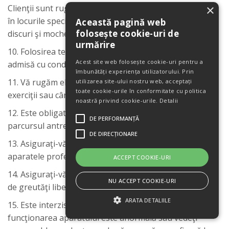
×
Clienţii sunt rugaţi să aranjeze greutăţile după folosire
în locurile special amenajate (suport gantere, support
Această pagină web
folosește cookie-uri de
discuri şi mocheta specială).
urmărire
10. Folosirea telefoanelor mobile în sala de fitness este
Acest site web folosește cookie-uri pentru a
admisă cu condiţia de a nu deranja ceilalţi clienţi.
îmbunătăți experiența utilizatorului. Prin
11. Vă rugăm eliberaţi aparatul în pauzele dintre
utilizarea site-ului nostru web, acceptați
toate cookie-urile în conformitate cu politica
exerciţii sau când vorbiţi la telefon.
noastră privind cookie-urile.
Detalii
12. Este obligatorie păstrarea ordinii şi disciplinei pe
DE PERFORMANȚĂ
parcursul antrenamentului.
DE DIRECȚIONARE
13. Asiguraţi-vă că ştiţi cum funcţionează şi se reglează
aparatele profesionale cu care este echipată sala.
ACCEPT COOKIE-URI
14. Asiguraţi-vă că ştiţi să folosiţi corect echipamentul
NU ACCEPT COOKIE-URI
de greutăţi libere.
ARATA DETALIILE
15. Este interzisă bruscarea aparatelor. Dacă
funcţionarea aparatului este anormală sau vedeţi