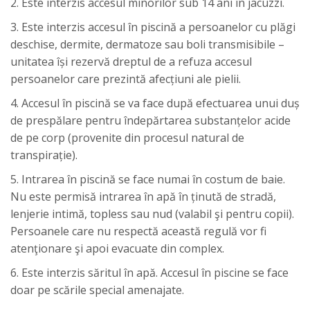
2. Este interzis accesul minorilor sub 14 ani în jacuzzi.
3. Este interzis accesul în piscină a persoanelor cu plăgi
deschise, dermite, dermatoze sau boli transmisibile –
unitatea își rezervă dreptul de a refuza accesul
persoanelor care prezintă afecțiuni ale pielii.
4. Accesul în piscină se va face după efectuarea unui duș
de prespălare pentru îndepărtarea substanțelor acide
de pe corp (provenite din procesul natural de
transpirație).
5. Intrarea în piscină se face numai în costum de baie.
Nu este permisă intrarea în apă în ținută de stradă,
lenjerie intimă, topless sau nud (valabil şi pentru copii).
Persoanele care nu respectă această regulă vor fi
atenţionare şi apoi evacuate din complex.
6. Este interzis săritul în apă. Accesul în piscine se face
doar pe scările special amenajate.