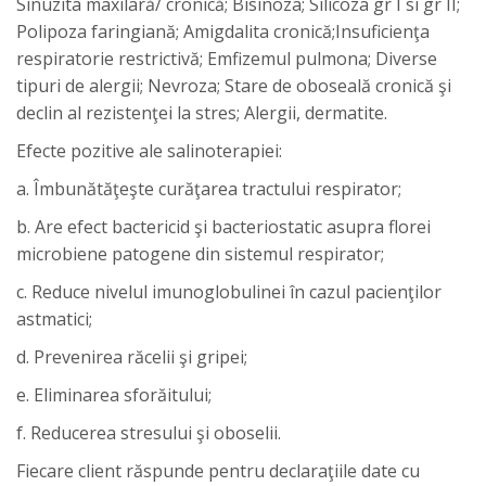
Sinuzita maxilară/ cronică; Bisinoza; Silicoza gr I si gr II;
Polipoza faringiană; Amigdalita cronică;Insuficienţa
respiratorie restrictivă; Emfizemul pulmona; Diverse
tipuri de alergii; Nevroza; Stare de oboseală cronică şi
declin al rezistenţei la stres; Alergii, dermatite.
Efecte pozitive ale salinoterapiei:
a. Îmbunătăţeşte curăţarea tractului respirator;
b. Are efect bactericid şi bacteriostatic asupra florei
microbiene patogene din sistemul respirator;
c. Reduce nivelul imunoglobulinei în cazul pacienţilor
astmatici;
d. Prevenirea răcelii şi gripei;
e. Eliminarea sforăitului;
f. Reducerea stresului şi oboselii.
Fiecare client răspunde pentru declaraţiile date cu